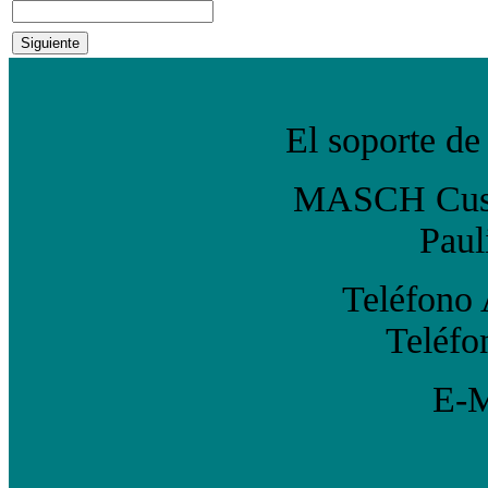
Siguiente
El soporte de 
MASCH Custo
Paul
Teléfono
Teléfo
E-